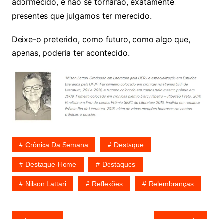
adormecido, e não se tornarão, exatamente,
presentes que julgamos ter merecido.
Deixe-o preterido, como futuro, como algo que,
apenas, poderia ter acontecido.
Crônica Da Semana
Destaque
Destaque-Home
Destaques
Nilson Lattari
Reflexões
Relembranças
Navegação