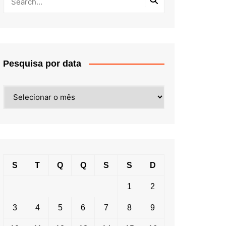
Pesquisa por data
Pesquisa
por
data
S
T
Q
Q
S
S
D
1
2
3
4
5
6
7
8
9