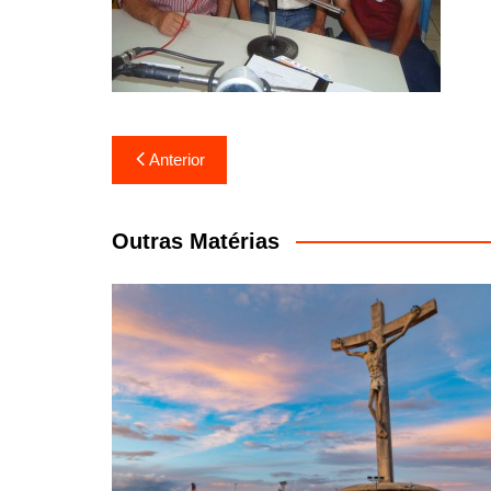
Navegação
Anterior
de
Post
Outras Matérias