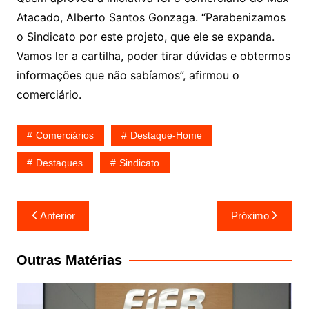
Atacado, Alberto Santos Gonzaga. “Parabenizamos
o Sindicato por este projeto, que ele se expanda.
Vamos ler a cartilha, poder tirar dúvidas e obtermos
informações que não sabíamos”, afirmou o
comerciário.
Comerciários
Destaque-Home
Destaques
Sindicato
Navegação
Anterior
Próximo
de
Post
Outras Matérias