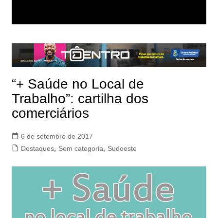
“+ Saúde no Local de
Trabalho”: cartilha dos
comerciários
6 de setembro de 2017
Destaques
,
Sem categoria
,
Sudoeste