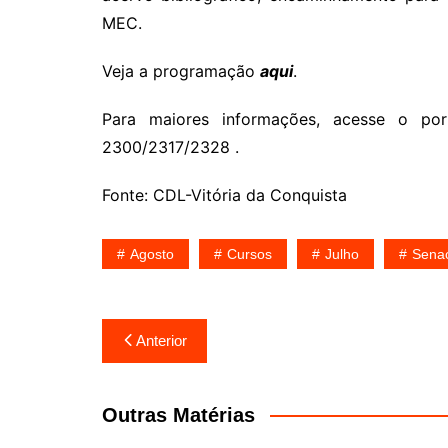
MEC.
Veja a programação
aqui
.
Para maiores informações, acesse o po
2300/2317/2328 .
Fonte: CDL-Vitória da Conquista
Agosto
Cursos
Julho
Sena
Navegação
Anterior
de
Post
Outras Matérias