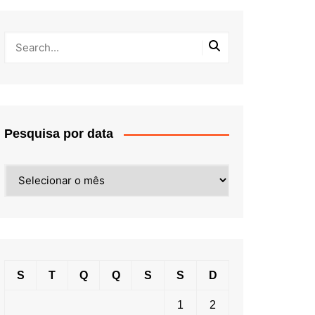
Pesquisa por data
Pesquisa
por
data
S
T
Q
Q
S
S
D
1
2