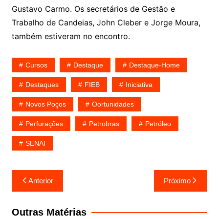
Gustavo Carmo. Os secretários de Gestão e
Trabalho de Candeias, John Cleber e Jorge Moura,
também estiveram no encontro.
Cursos
Destaque
Destaque-Home
Destaques
FIEB
Iniciativa
Novos Poços
Oortunidades
Perfurações
Petrobras
Petróleo
SENAI
Navegação
Anterior
Próximo
de
Post
Outras Matérias