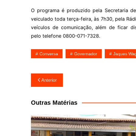
O programa é produzido pela Secretaria d
veiculado toda terça-feira, às 7h30, pela R
veículos de comunicação, além de ficar di
pelo telefone 0800-071-7328.
Conversa
Governador
Jaques Wa
Navegação
Anterior
de
Post
Outras Matérias