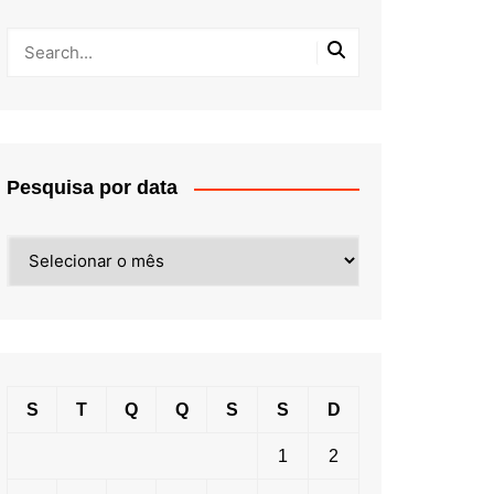
Pesquisa por data
Pesquisa
por
data
S
T
Q
Q
S
S
D
1
2