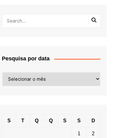
Pesquisa por data
Pesquisa
por
data
S
T
Q
Q
S
S
D
1
2