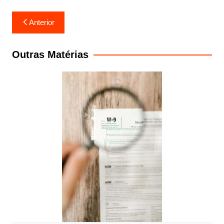
Navegação
Anterior
de
Post
Outras Matérias