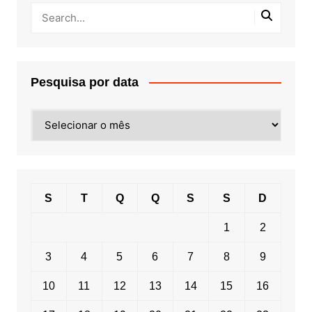
Pesquisa por data
Pesquisa
por
data
S
T
Q
Q
S
S
D
1
2
3
4
5
6
7
8
9
10
11
12
13
14
15
16