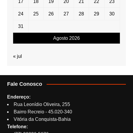
17
18
19
20
21
22
23
24
25
26
27
28
29
30
31
Agosto 2026
« jul
Fale Conosco
Endereço:
Rua Leonídio Oliveira, 255
Bairro Recreio - 45.020-340
Vitória da Conquista-Bahia
Telefone: