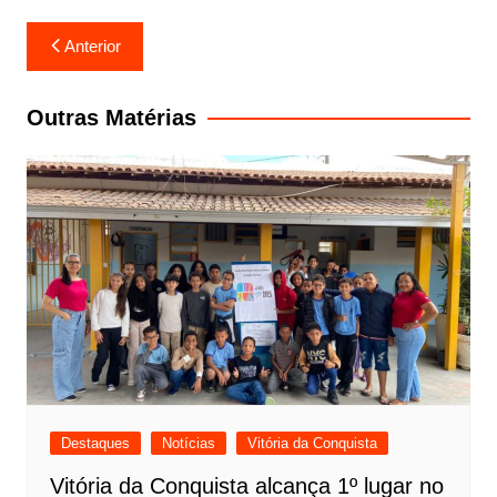
Navegação
Anterior
de
Post
Outras Matérias
Destaques
Notícias
Vitória da Conquista
Vitória da Conquista alcança 1º lugar no