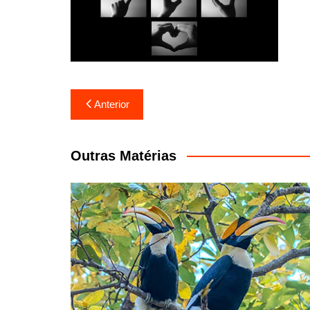
Navegação
Anterior
de
Post
Outras Matérias