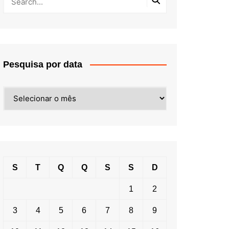
Pesquisa por data
Pesquisa
por
data
S
T
Q
Q
S
S
D
1
2
3
4
5
6
7
8
9