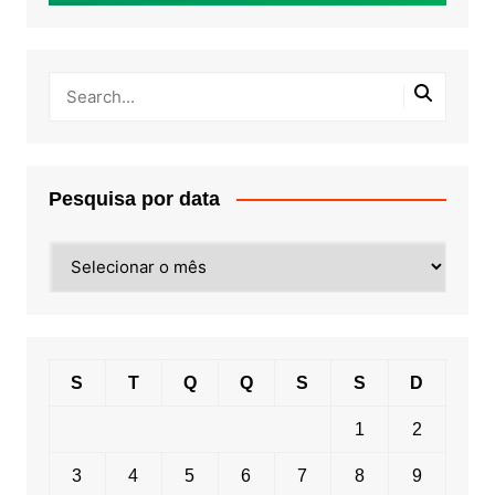
Pesquisa por data
Pesquisa
por
data
S
T
Q
Q
S
S
D
1
2
3
4
5
6
7
8
9