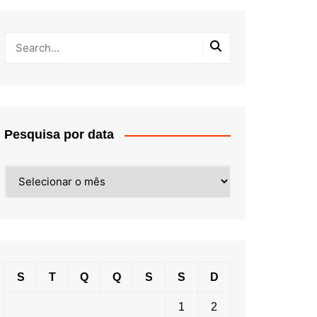
Pesquisa por data
Pesquisa
por
data
S
T
Q
Q
S
S
D
1
2