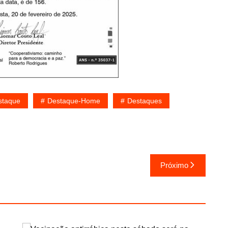
staque
Destaque-Home
Destaques
Próximo