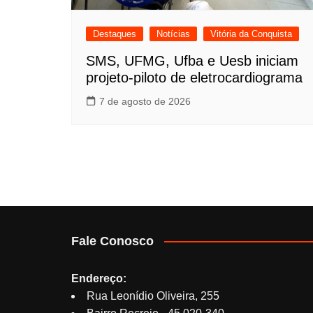
Destaques
Notícias
Vitória da Conquista
SMS, UFMG, Ufba e Uesb iniciam
projeto-piloto de eletrocardiograma
7 de agosto de 2026
Fale Conosco
Endereço:
Rua Leonídio Oliveira, 255