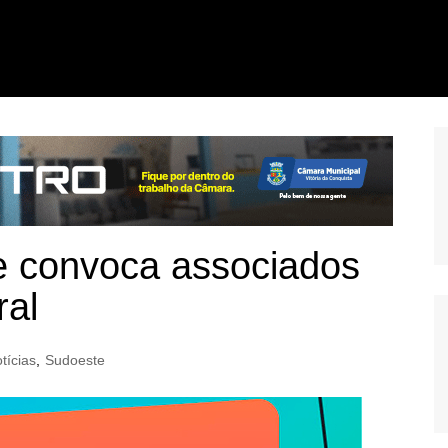
 convoca associados
ral
tícias
,
Sudoeste