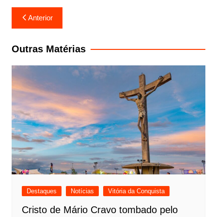
Navegação
Anterior
de
Post
Outras Matérias
Destaques
Notícias
Vitória da Conquista
Cristo de Mário Cravo tombado pelo