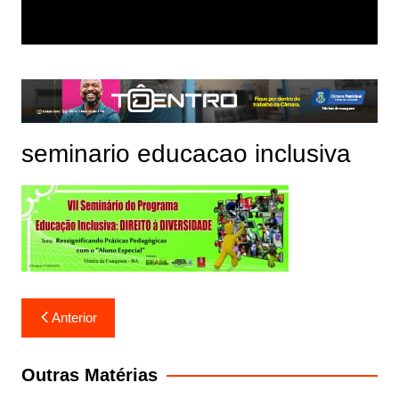
seminario educacao inclusiva
Navegação
Anterior
de
Post
Outras Matérias