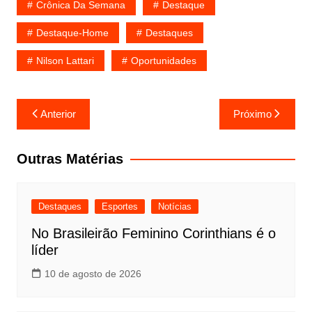
Crônica Da Semana
Destaque
Destaque-Home
Destaques
Nilson Lattari
Oportunidades
Navegação
Anterior
Próximo
de
Post
Outras Matérias
Destaques
Esportes
Notícias
No Brasileirão Feminino Corinthians é o
líder
10 de agosto de 2026