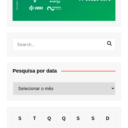
Pesquisa por data
Pesquisa
por
data
S
T
Q
Q
S
S
D