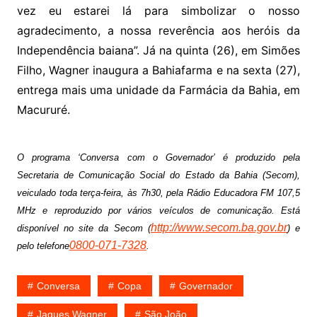
vez eu estarei lá para simbolizar o nosso
agradecimento, a nossa reverência aos heróis da
Independência baiana”. Já na quinta (26), em Simões
Filho, Wagner inaugura a Bahiafarma e na sexta (27),
entrega mais uma unidade da Farmácia da Bahia, em
Macururé.
O programa ‘Conversa com o Governador’ é produzido pela
Secretaria de Comunicação Social do Estado da Bahia (Secom),
veiculado toda terça-feira, às 7h30, pela Rádio Educadora FM 107,5
MHz e reproduzido por vários veículos de comunicação. Está
http://www.secom.ba.gov.br
disponível no site da Secom (
) e
0800-071-7328
pelo telefone
.
Conversa
Copa
Governador
Jaques Wagner
São João