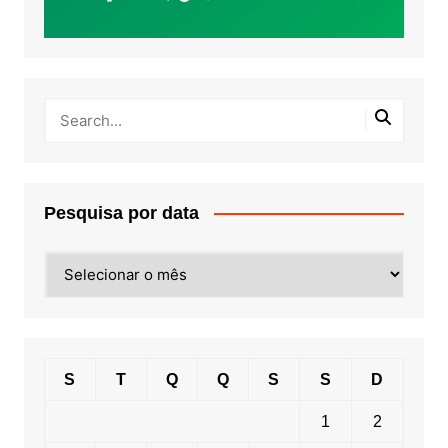
Pesquisa por data
Pesquisa
por
data
S
T
Q
Q
S
S
D
1
2