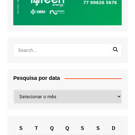
Pesquisa por data
Pesquisa
por
data
S
T
Q
Q
S
S
D