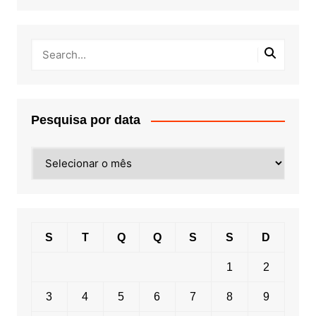
Pesquisa por data
Pesquisa
por
data
S
T
Q
Q
S
S
D
1
2
3
4
5
6
7
8
9