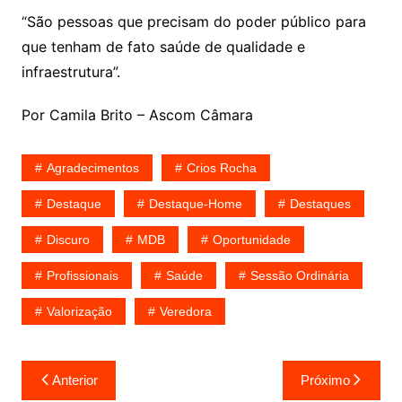
“São pessoas que precisam do poder público para
que tenham de fato saúde de qualidade e
infraestrutura”.
Por Camila Brito – Ascom Câmara
Agradecimentos
Crios Rocha
Destaque
Destaque-Home
Destaques
Discuro
MDB
Oportunidade
Profissionais
Saúde
Sessão Ordinária
Valorização
Veredora
Navegação
Anterior
Próximo
de