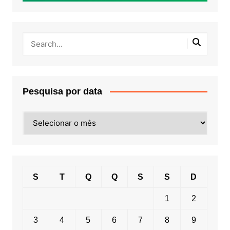
Pesquisa por data
Pesquisa
por
data
S
T
Q
Q
S
S
D
1
2
3
4
5
6
7
8
9