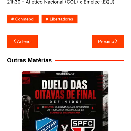
21h30 – Atlético Nacional (COL) x Emelec (EQU)
Conmebol
Libertadores
Navegação
Anterior
Próximo
de
Post
Outras Matérias