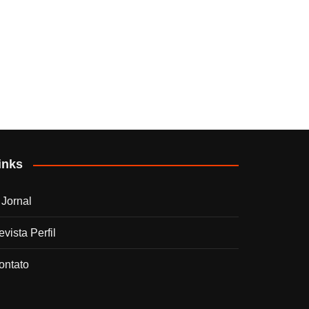
inks
 Jornal
vista Perfil
ontato