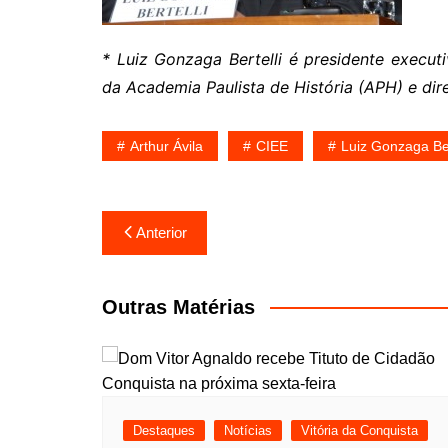
* Luiz Gonzaga Bertelli é presidente execu
da Academia Paulista de História (APH) e dire
Arthur Ávila
CIEE
Luiz Gonzaga Ber
Navegação
Anterior
de
Post
Outras Matérias
Destaques
Notícias
Vitória da Conquista