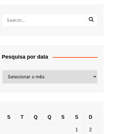
Pesquisa por data
Pesquisa
por
data
S
T
Q
Q
S
S
D
1
2