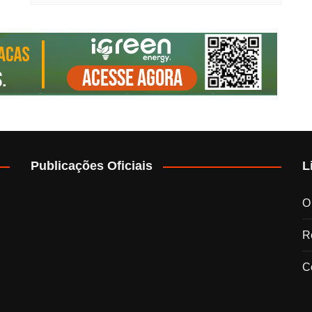
Publicações Oficiais
L
O
Re
C