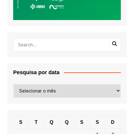
Pesquisa por data
Pesquisa
por
data
S
T
Q
Q
S
S
D