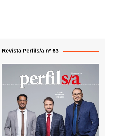
Revista Perfils/a nº 63