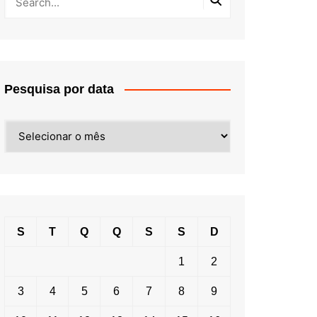
Pesquisa por data
Pesquisa
por
data
S
T
Q
Q
S
S
D
1
2
3
4
5
6
7
8
9