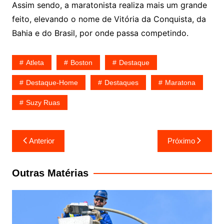
Assim sendo, a maratonista realiza mais um grande
feito, elevando o nome de Vitória da Conquista, da
Bahia e do Brasil, por onde passa competindo.
Atleta
Boston
Destaque
Destaque-Home
Destaques
Maratona
Suzy Ruas
Navegação
Anterior
Próximo
de
Post
Outras Matérias