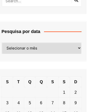
Pesquisa por data
Pesquisa
por
data
S
T
Q
Q
S
S
D
1
2
3
4
5
6
7
8
9