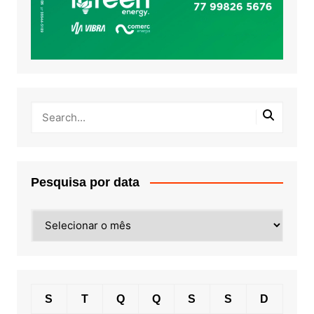
Pesquisa por data
Pesquisa
por
data
S
T
Q
Q
S
S
D