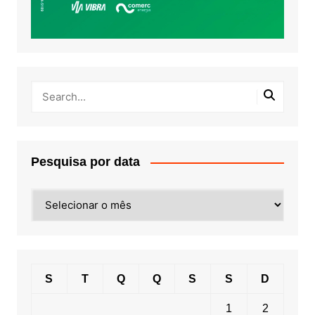
Pesquisa por data
Pesquisa
por
data
S
T
Q
Q
S
S
D
1
2