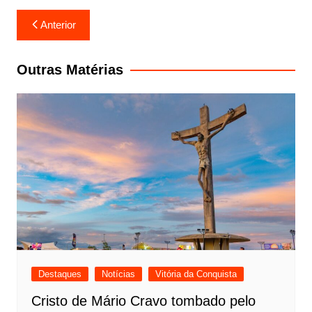
Navegação
Anterior
de
Post
Outras Matérias
Destaques
Notícias
Vitória da Conquista
Cristo de Mário Cravo tombado pelo