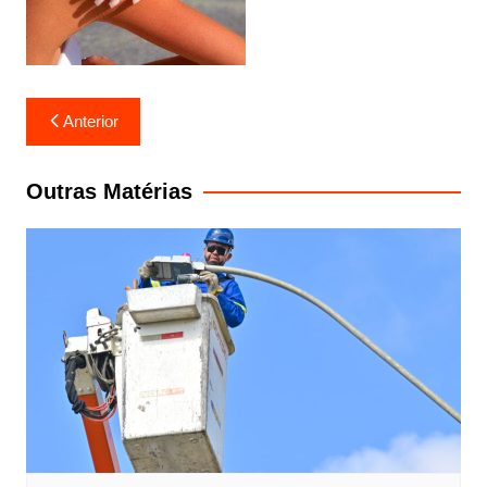
Navegação
Anterior
de
Post
Outras Matérias