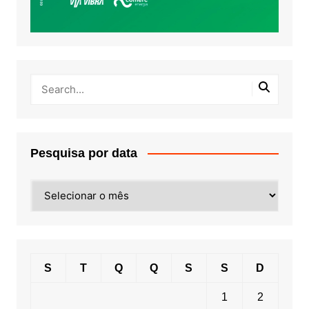
Pesquisa por data
Pesquisa
por
data
S
T
Q
Q
S
S
D
1
2